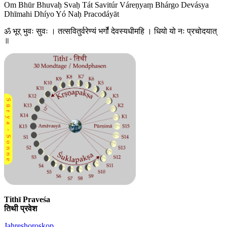
Om Bhūr Bhuvaḥ Svaḥ Tát Savitúr Váreṇyaṃ Bhárgo Devásya
Dhīmahi Dhíyo Yó Naḥ Pracodáyāt
ॐ भूर् भुवः सुवः । तत्सवितुर्वरेण्यं भर्गो॑ देवस्यधीमहि । धियो यो नः प्रचोदयात्
॥
Tithī Praveśa
तिथी प्रवेश
Jahreshoroskop