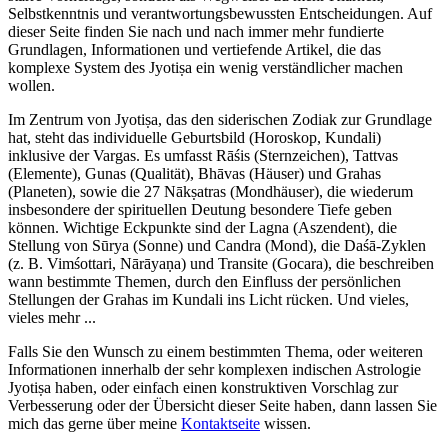
Selbstkenntnis und verantwortungsbewussten Entscheidungen. Auf
dieser Seite finden Sie nach und nach immer mehr fundierte
Grundlagen, Informationen und vertiefende Artikel, die das
komplexe System des Jyotiṣa ein wenig verständlicher machen
wollen.
Im Zentrum von Jyotiṣa, das den siderischen Zodiak zur Grundlage
hat, steht das individuelle Geburtsbild (Horoskop, Kundali)
inklusive der Vargas. Es umfasst Rāśis (Sternzeichen), Tattvas
(Elemente), Gunas (Qualität), Bhāvas (Häuser) und Grahas
(Planeten), sowie die 27 Nākṣatras (Mondhäuser), die wiederum
insbesondere der spirituellen Deutung besondere Tiefe geben
können. Wichtige Eckpunkte sind der Lagna (Aszendent), die
Stellung von Sūrya (Sonne) und Candra (Mond), die Daśā-Zyklen
(z. B. Vimśottari, Nārāyaṇa) und Transite (Gocara), die beschreiben
wann bestimmte Themen, durch den Einfluss der persönlichen
Stellungen der Grahas im Kundali ins Licht rücken. Und vieles,
vieles mehr ...
Falls Sie den Wunsch zu einem bestimmten Thema, oder weiteren
Informationen innerhalb der sehr komplexen indischen Astrologie
Jyotiṣa haben, oder einfach einen konstruktiven Vorschlag zur
Verbesserung oder der Übersicht dieser Seite haben, dann lassen Sie
mich das gerne über meine
Kontaktseite
wissen.