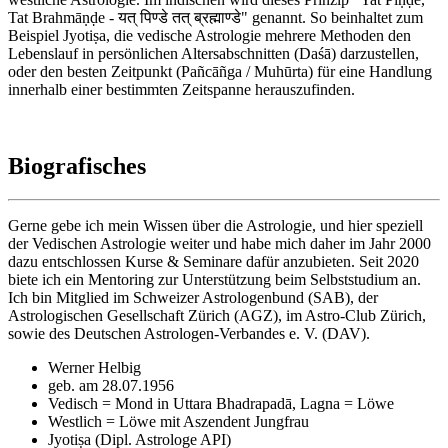
Tat Brahmāṇḍe - यत् पिण्डे तत् ब्रह्माण्डे" genannt. So beinhaltet zum
Beispiel Jyotiṣa, die vedische Astrologie mehrere Methoden den
Lebenslauf in persönlichen Altersabschnitten (Daśā) darzustellen,
oder den besten Zeitpunkt (Pañcāñga / Muhūrta) für eine Handlung
innerhalb einer bestimmten Zeitspanne herauszufinden.
Biografisches
Gerne gebe ich mein Wissen über die Astrologie, und hier speziell
der Vedischen Astrologie weiter und habe mich daher im Jahr 2000
dazu entschlossen Kurse & Seminare dafür anzubieten. Seit 2020
biete ich ein Mentoring zur Unterstützung beim Selbststudium an.
Ich bin Mitglied im Schweizer Astrologenbund (SAB), der
Astrologischen Gesellschaft Zürich (AGZ), im Astro-Club Zürich,
sowie des Deutschen Astrologen-Verbandes e. V. (DAV).
Werner Helbig
geb. am 28.07.1956
Vedisch = Mond in Uttara Bhadrapadā, Lagna = Löwe
Westlich = Löwe mit Aszendent Jungfrau
Jyotiṣa (Dipl. Astrologe API)