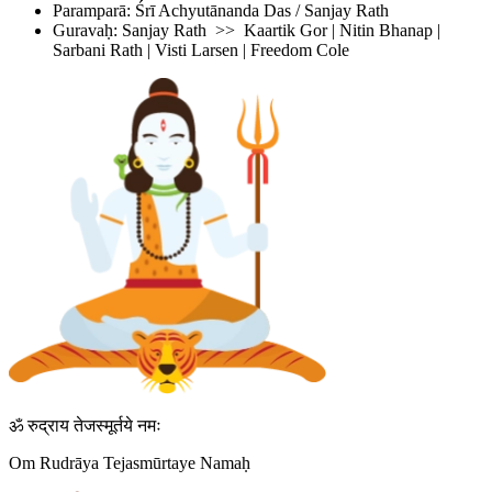
Paramparā: Śrī Achyutānanda Das / Sanjay Rath
Guravaḥ: Sanjay Rath >> Kaartik Gor | Nitin Bhanap |
Sarbani Rath | Visti Larsen | Freedom Cole
ॐ रुद्राय तेजस्मूर्तये नमः
Om Rudrāya Tejasmūrtaye Namaḥ