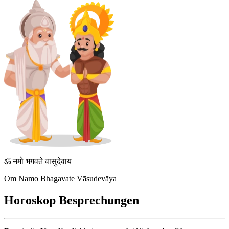
ॐ नमो भगवते वासुदेवाय
Om Namo Bhagavate Vāsudevāya
Horoskop Besprechungen