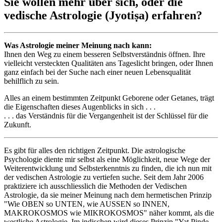
Sie wollen mehr über sich, oder die
vedische Astrologie (Jyotiṣa) erfahren?
Was Astrologie meiner Meinung nach kann:
Ihnen den Weg zu einem besseren Selbstverständnis öffnen. Ihre
vielleicht versteckten Qualitäten ans Tageslicht bringen, oder Ihnen
ganz einfach bei der Suche nach einer neuen Lebensqualität
behilflich zu sein.
Alles an einem bestimmten Zeitpunkt Geborene oder Getanes, trägt
die Eigenschaften dieses Augenblicks in sich . . .
. . . das Verständnis für die Vergangenheit ist der Schlüssel für die
Zukunft.
Es gibt für alles den richtigen Zeitpunkt. Die astrologische
Psychologie diente mir selbst als eine Möglichkeit, neue Wege der
Weiterentwicklung und Selbsterkenntnis zu finden, die ich nun mit
der vedischen Astrologie zu vertiefen suche. Seit dem Jahr 2006
praktiziere ich ausschliesslich die Methoden der Vedischen
Astrologie, da sie meiner Meinung nach dem hermetischen Prinzip
"Wie OBEN so UNTEN, wie AUSSEN so INNEN,
MAKROKOSMOS wie MIKROKOSMOS" näher kommt, als die
westliche Astrologie. Im indischen wird dieses Prinzip "Yat Piṇḍe,