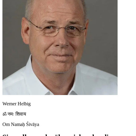
Werner Helbig
ॐ नमः शिवाय
Om Namaḥ Śivāya