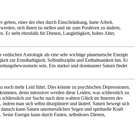
her geben, einer der eher durch Einschränkung, harte Arbeit,
erden, sich ihnen zu stellen und sie zum Positiven zu ändern,
 Er steht ebenfalls für Dienen, Langlebigkeit, hohes Alter,
vedischen Astrologie als eine sehr wichtige planetarische Energie
gkeit zur Ernsthaftigkeit, Selbstdisziplin und Enthaltsamkeit hin. Er
ortungsbewusstsein sein. Ein starker und dominanter Saturn findet
s zu noch mehr Leid führt. Dies könnte zu psychischen Depressionen,
kommen, desto intensiver werden diese Leiden, was schliesslich zu
s schliesslich zur Suche nach dem wahren Glück im Inneren des
indem man sich selbst diszipliniert und läutert. Saturn bewegt sich
 danach kann Saturn unermesslichen Segen und spirituelle Kraft
. Seine Energie kann durch Fasten, selbstloses Dienen,