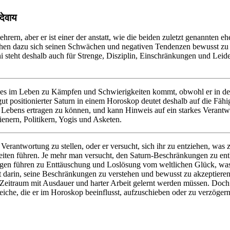
ेवाय
hrern, aber er ist einer der anstatt, wie die beiden zuletzt genannten e
chen dazu sich seinen Schwächen und negativen Tendenzen bewusst zu w
steht deshalb auch für Strenge, Disziplin, Einschränkungen und Leiden.
 es im Leben zu Kämpfen und Schwierigkeiten kommt, obwohl er in der 
d gut positionierter Saturn in einem Horoskop deutet deshalb auf die Fähi
es Lebens ertragen zu können, und kann Hinweis auf ein starkes Verantw
enern, Politikern, Yogis und Asketen.
 Verantwortung zu stellen, oder er versucht, sich ihr zu entziehen, wa
eiten führen. Je mehr man versucht, den Saturn-Beschränkungen zu ent
ungen führen zu Enttäuschung und Loslösung vom weltlichen Glück, wa
 darin, seine Beschränkungen zu verstehen und bewusst zu akzeptieren, 
 Zeitraum mit Ausdauer und harter Arbeit gelernt werden müssen. Doch
iche, die er im Horoskop beeinflusst, aufzuschieben oder zu verzögern