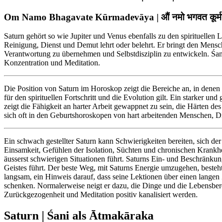
Om Namo Bhagavate Kūrmadevāya | औं नमो भगवत कूर्मद
Saturn gehört so wie Jupiter und Venus ebenfalls zu den spirituellen Le
Reinigung, Dienst und Demut lehrt oder belehrt. Er bringt den Mens
Verantwortung zu übernehmen und Selbstdisziplin zu entwickeln. Śani 
Konzentration und Meditation.
Die Position von Saturn im Horoskop zeigt die Bereiche an, in denen
für den spirituellen Fortschritt und die Evolution gilt. Ein starker un
zeigt die Fähigkeit an harter Arbeit gewappnet zu sein, die Härten d
sich oft in den Geburtshoroskopen von hart arbeitenden Menschen, Di
Ein schwach gestellter Saturn kann Schwierigkeiten bereiten, sich der
Einsamkeit, Gefühlen der Isolation, Süchten und chronischen Krankh
äusserst schwierigen Situationen führt. Saturns Ein- und Beschränk
Geistes führt. Der beste Weg, mit Saturns Energie umzugehen, besteht
langsam, ein Hinweis darauf, dass seine Lektionen über einen langen
schenken. Normalerweise neigt er dazu, die Dinge und die Lebensbere
Zurückgezogenheit und Meditation positiv kanalisiert werden.
Saturn | Śani als Ātmakāraka