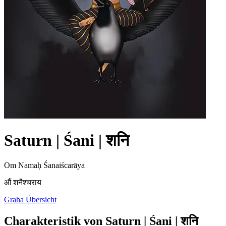
Saturn | Śani | शनि
Om Namaḥ Śanaiścarāya
औं शनैश्चराय
Graha Übersicht
Charakteristik von Saturn | Śani | शनि